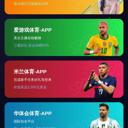
新闻动态
招商加盟
开云网页版·官方版在线登入-开云(中国)
邮箱订阅
通过订阅我们的邮件列表，您将更新我们的最新消息。 填写你的电子邮件：
验证码:
提交