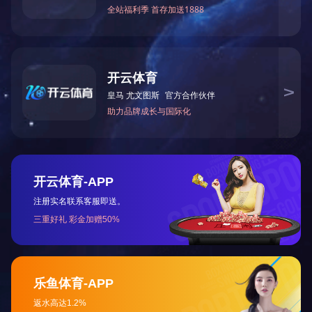
用视频
家用开云网页版·官方版在线登入-开云(中国) 应对新冠真的有用
吗？
在家吸氧，要注意什么？
开云网页版·官方版在线登入-开云(中国)
联系人: 神鹿医疗
联系电话: 400-993-6860
QQ:14675016（同微信）
联系地址: 北京市房山区琉璃河镇
网站栏目