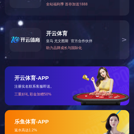
家用开云网页版·官方版在线登入-开云(中国) 应对新冠真的有用
吗？
在家吸氧，要注意什么？
吸氧不简单 5 大要点常常被忽视
新闻动态
公司新闻
行业新闻
新闻资讯
神鹿医疗全国售后服务电话400-993-6860
开云网页版·官方版在线登入-开云(中国) 选购攻略| 3L机/5L机？到