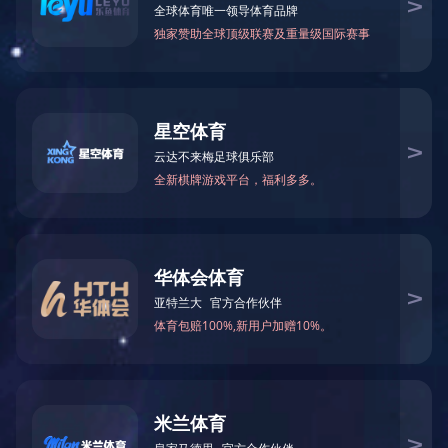
，应该买多大流量的？
开云网页版·官方版在线登入-开云(中国) 的氧流量达到5L
基本就可以满足吸氧的需要了。有慢阻肺的人长期吸氧，
每天都应该吸氧15个小时以上。
家里吸氧，氧浓度是越高越好吗？
轻度的低氧可以刺激呼吸，而二氧化碳潴留会抑制呼吸。
如果吸入的氧流量过高，短时间内快速纠正缺氧，刺激呼
吸的因素就没有了，但仍然存在的二氧化碳还在继续抑制
呼吸，反而会加重呼吸衰竭。
所以要在家吸氧，一般低流
量吸氧（1-2L/min）就可以了。