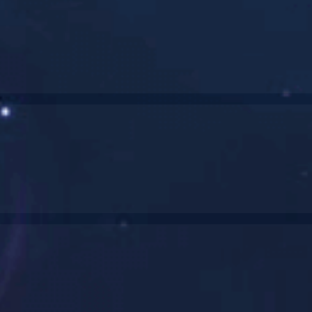
云网页版·官方版在线登入-开云(中国)
医用分子
3W-510/
产品型号：SL
产品机型：
产品重量：