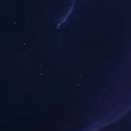
家用开云网页版·官方版在线登入-开云
(中国) 应对新冠真的有用吗？
在家吸氧，要注意什么？
开云网页版·官方版在线
登入-开云(中国)
联系人: 神鹿医疗
联系电话: 400-993-6860
QQ:14675016（同微信）
联系地址: 北京市房山区琉璃河镇