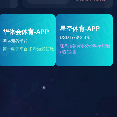
95×350×620 MM
84×435×710 MM
询