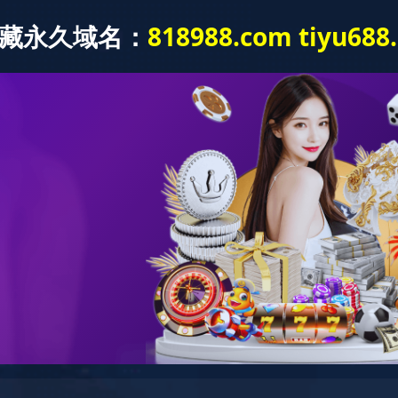
线：400-993-6860
产品中心
新闻动态
招商