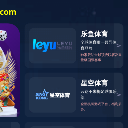
语言选择:
加盟