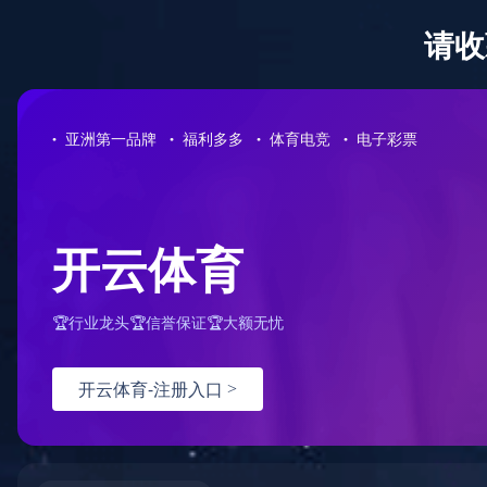
欢迎访问开云网页版·官方版在线登入-开云(中国) 官方网站！全国服务热
网站首页
关于我们
开云网页版·官方版在线登入-开云(中国)